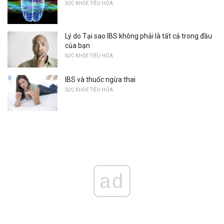
SỨC KHỎE TIÊU HÓA
Lý do Tại sao IBS không phải là tất cả trong đầu
của bạn
SỨC KHỎE TIÊU HÓA
IBS và thuốc ngừa thai
SỨC KHỎE TIÊU HÓA
ad