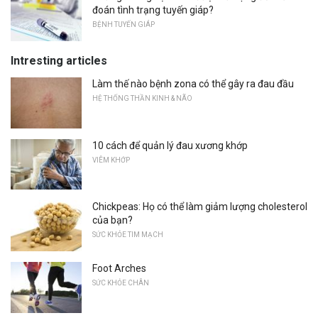
đoán tình trạng tuyến giáp?
BỆNH TUYẾN GIÁP
Intresting articles
Làm thế nào bệnh zona có thể gây ra đau đầu
HỆ THỐNG THẦN KINH & NÃO
10 cách để quản lý đau xương khớp
VIÊM KHỚP
Chickpeas: Họ có thể làm giảm lượng cholesterol
của bạn?
SỨC KHỎE TIM MẠCH
Foot Arches
SỨC KHỎE CHÂN