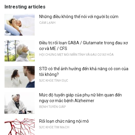
Intresting articles
Những điều không thể nói với người bị cúm
CẢM LẠNH
Điều trị rối loạn GABA / Glutamate trong đau xơ
cơ và ME / CFS
HỘI CHỨNG MỆT MỎI MÃN TÍNH VÀ ĐAU CƠ XƠ HÓA
STD có thể ảnh hưởng đến khả năng có con của
tôi không?
SỨC KHỎE TÌNH DỤC
Mức độ tuyến giáp của phụ nữ liên quan đến
nguy cơ mắc bệnh Alzheimer
BỆNH TUYẾN GIÁP
Rối loạn chức năng nội mô
SỨC KHỎE TIM MẠCH