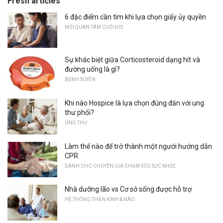
Fresh articles
6 đặc điểm cần tìm khi lựa chọn giấy ủy quyền
MỐI QUAN TÂM CUỐI ĐỜI
Sự khác biệt giữa Corticosteroid dạng hít và
đường uống là gì?
BỆNH SUYỄN
Khi nào Hospice là lựa chọn đúng đắn với ung
thư phổi?
UNG THƯ
Làm thế nào để trở thành một người hướng dẫn
CPR
DÀNH CHO CHUYÊN GIA CHĂM SÓC SỨC KHỎE
Nhà dưỡng lão vs Cơ sở sống được hỗ trợ
HỆ THỐNG THẦN KINH & NÃO