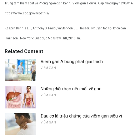
Trung tâm Kiểm soát và Phòng ngừa dịch bệnh.
Viêm gan siêu vi.
Cập nhật ngày 12/09/16.
https://www.cdc.gov/hepatitis/
Kasper, Dennis L .., Anthony S. Fauci, và Stephen L .. Hauser.
Nguyên tắc nội khoa của
Harrison.
New York: Giáo dục Mc Graw Hill, 2015. In.
Related Content
Viêm gan A bùng phát giải thích
VIÊM GAN
Những điều bạn nên biết về gan
VIÊM GAN
Đau cơ là triệu chứng của viêm gan siêu vi
VIÊM GAN