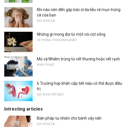
Khi nào nên đến gặp bác sĩ da liễu về mụn trứng
cá của bạn
SỨC KHỎE DA
Những gì mong đợi từ một vòi cột sống
HỆ THỐNG THẦN KINH & NÃO
Mủ và Nhiễm trùng từ vết thương hoặc vết rạch
PHẪU THUẬT
6 Trường hợp khẩn cấp tiết niệu có thể được điều
trị
SỨC KHỎE TIẾT NIỆU
Intresting articles
Biện pháp tự nhiên cho bệnh vẩy nến
SỨC KHỎE DA