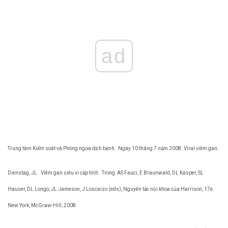
ad
Trung tâm Kiểm soát và Phòng ngừa dịch bệnh.
Ngày 10 tháng 7 năm 2008. Viral viêm gan.
Dienstag, JL.
Viêm gan siêu vi cấp tính.
Trong: AS Fauci, E Braunwald, DL Kasper, SL
Hauser, DL Longo, JL Jameson, J Loscaizo (eds), Nguyên tắc nội khoa của Harrison, 17e.
New York, McGraw-Hill, 2008.