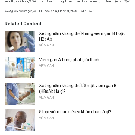
Perrillo, R và Nair, S. Viêm gan B và D. Trong: M Feldman, LS Friedman, LJ Brandt (eds),
Bệnh
đường tiêu hóa và gan, 8e
.
Philadelphia, Elsevier, 2006. 1647-1672.
Related Content
Xét nghiệm kháng thể kháng viêm gan B hoặc
HBcAb
VIÊM GAN
Viêm gan A bùng phát giải thích
VIÊM GAN
Xét nghiệm kháng thể bề mặt viêm gan B
(HBsAb) là gì?
VIÊM GAN
5 loại viêm gan siêu vi khác nhau là gì?
VIÊM GAN