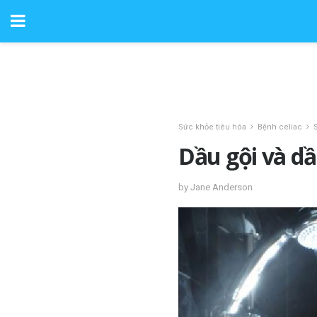
Sức khỏe tiêu hóa
Bệnh celiac
Dầu gội và d
by Jane Anderson