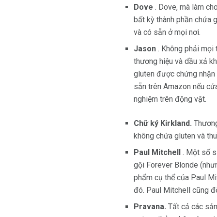
Dove
. Dove, mà làm cho 
bất kỳ thành phần chứa g
và có sẵn ở mọi nơi.
Jason
. Không phải mọi 
thương hiệu và dầu xả k
gluten được chứng nhận c
sẵn trên Amazon nếu cử
nghiệm trên động vật.
Chữ ký Kirkland.
Thương 
không chứa gluten và thu
Paul Mitchell
. Một số s
gội Forever Blonde (nhưn
phẩm cụ thể của Paul Mit
đó. Paul Mitchell cũng đ
Pravana.
Tất cả các sả