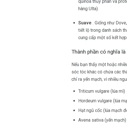
quinoa thủy phân và prot
hàng Ulta).
Suave
. Giống như Dove,
tiết lộ trong danh sách 
cung cấp một số kết hợp d
Thành phần có nghĩa là
Nếu bạn thấy một hoặc nhiều
sóc tóc khác có chứa các th
chỉ ra yến mạch, vì nhiều ng
Triticum vulgare (lúa mì)
Hordeum vulgare (lúa m
Hạt ngũ cốc (lúa mạch đ
Avena sativa (yến mạch)