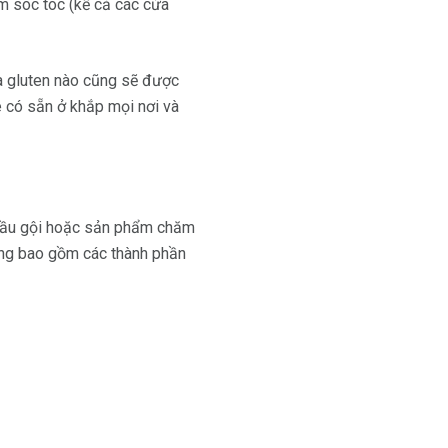
m sóc tóc (kể cả các cửa
ứa gluten nào cũng sẽ được
e có sẵn ở khắp mọi nơi và
 dầu gội hoặc sản phẩm chăm
ũng bao gồm các thành phần