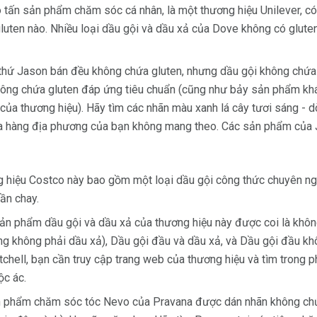
tấn sản phẩm chăm sóc cá nhân, là một thương hiệu Unilever, có ngh
luten nào. Nhiều loại dầu gội và dầu xả của Dove không có gluten
thứ Jason bán đều không chứa gluten, nhưng dầu gội không chứa
hông chứa gluten đáp ứng tiêu chuẩn (cũng như bảy sản phẩm kh
ủa thương hiệu). Hãy tìm các nhãn màu xanh lá cây tươi sáng - 
a hàng địa phương của bạn không mang theo. Các sản phẩm của
hiệu Costco này bao gồm một loại dầu gội công thức chuyên ng
ần chay.
ản phẩm dầu gội và dầu xả của thương hiệu này được coi là khô
g không phải dầu xả), Dầu gội đầu và dầu xả, và Dầu gội đầu kh
chell, bạn cần truy cập trang web của thương hiệu và tìm trong p
ộc ác.
n phẩm chăm sóc tóc Nevo của Pravana được dán nhãn không ch