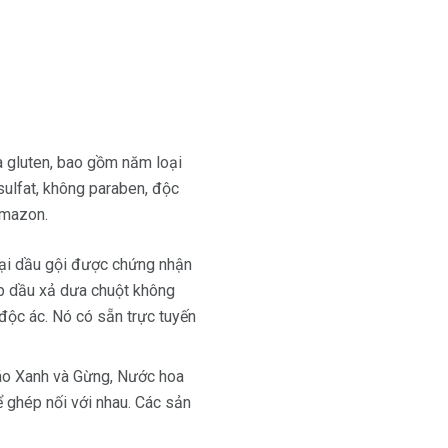
 gluten, bao gồm năm loại
sulfat, không paraben, độc
Amazon.
ại dầu gội được chứng nhận
p dầu xả dưa chuột không
độc ác. Nó có sẵn trực tuyến
Táo Xanh và Gừng, Nước hoa
 ghép nối với nhau. Các sản