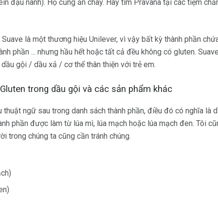
ein đậu nành). Họ cũng ăn chay. Hãy tìm Pravana tại các tiệm chă
 Suave là một thương hiệu Unilever, vì vậy bất kỳ thành phần ch
thành phần ... nhưng hầu hết hoặc tất cả đều không có gluten. Suav
ầu gội / dầu xả / cơ thể thân thiện với trẻ em.
 Gluten trong dầu gội và các sản phẩm khác
 thuật ngữ sau trong danh sách thành phần, điều đó có nghĩa là
ành phần được làm từ lúa mì, lúa mạch hoặc lúa mạch đen. Tôi c
ười trong chúng ta cũng cần tránh chúng.
ạch)
en)