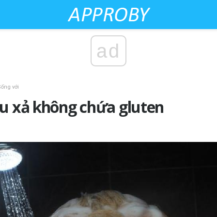
ad
Sống với
ầu xả không chứa gluten