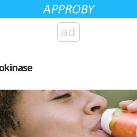
ad
okinase