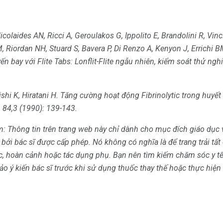
olaides AN, Ricci A, Geroulakos G, Ippolito E, Brandolini R, Vinci
 M, Riordan NH, Stuard S, Bavera P, Di Renzo A, Kenyon J, Errichi B
 bay với Flite Tabs: Lonflit-Flite ngẫu nhiên, kiểm soát thử ngh
hi K, Hiratani H. Tăng cường hoạt động Fibrinolytic trong huyế
.
84,3 (1990): 139-143.
m: Thông tin trên trang web này chỉ dành cho mục đích giáo dục 
 bởi bác sĩ được cấp phép.
Nó không có nghĩa là để trang trải tấ
c, hoàn cảnh hoặc tác dụng phụ.
Bạn nên tìm kiếm chăm sóc y t
 ý kiến ​​bác sĩ trước khi sử dụng thuốc thay thế hoặc thực hiện