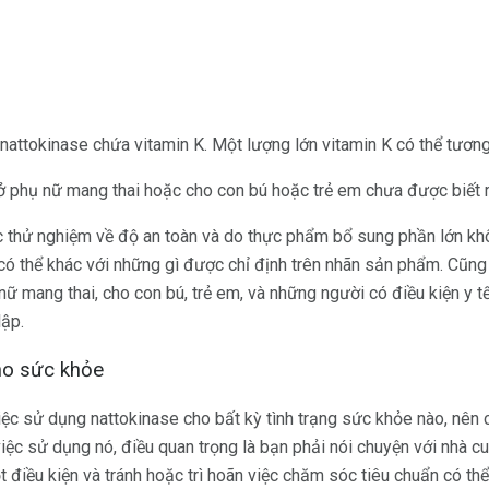
nattokinase chứa vitamin K. Một lượng lớn vitamin K có thể tương 
ở phụ nữ mang thai hoặc cho con bú hoặc trẻ em chưa được biết r
 thử nghiệm về độ an toàn và do thực phẩm bổ sung phần lớn kh
ó thể khác với những gì được chỉ định trên nhãn sản phẩm. Cũn
nữ mang thai, cho con bú, trẻ em, và những người có điều kiện y 
lập.
ho sức khỏe
iệc sử dụng nattokinase cho bất kỳ tình trạng sức khỏe nào, nên 
iệc sử dụng nó, điều quan trọng là bạn phải nói chuyện với nhà 
ột điều kiện và tránh hoặc trì hoãn việc chăm sóc tiêu chuẩn có t