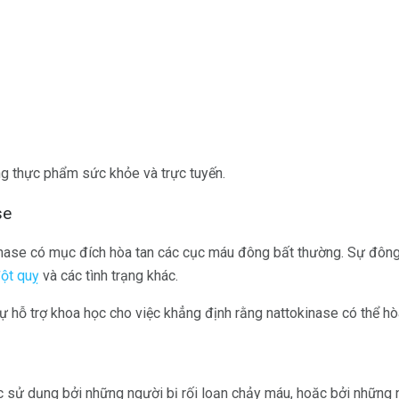
g thực phẩm sức khỏe và trực tuyến.
se
kinase có mục đích hòa tan các cục máu đông bất thường. Sự đôn
ột quỵ
và các tình trạng khác.
sự hỗ trợ khoa học cho việc khẳng định rằng nattokinase có thể h
 sử dụng bởi những người bị rối loạn chảy máu, hoặc bởi nhữn