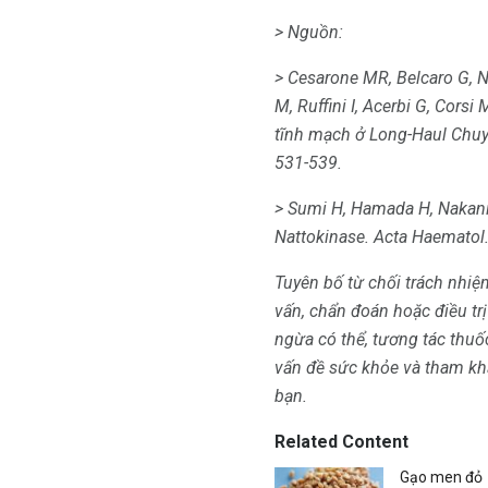
> Nguồn:
> Cesarone MR, Belcaro G, Nic
M, Ruffini I, Acerbi G, Corsi
tĩnh mạch ở Long-Haul Chuyến
531-539.
> Sumi H, Hamada H, Nakanis
Nattokinase.
Acta Haematol
Tuyên bố từ chối trách nhiệ
vấn, chẩn đoán hoặc điều trị
ngừa có thể, tương tác thuố
vấn đề sức khỏe và tham khảo
bạn.
Related Content
Gạo men đỏ