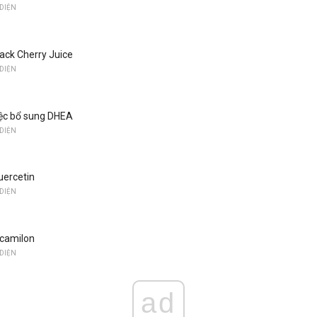
DIỆN
lack Cherry Juice
DIỆN
việc bổ sung DHEA
DIỆN
uercetin
DIỆN
icamilon
DIỆN
ad