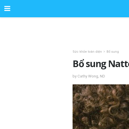
Sức khỏe toàn diện
Bổ sung
Bổ sung Natt
by Cathy Wong, ND