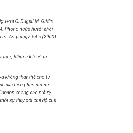
guerra G, Dugall M, Griffin
M.
Phòng ngừa huyết khối
iệm.
Angiology.
54.5 (2003)
t tương bằng cách uống
và không thay thế cho tư
t cả các biện pháp phòng
ế nhanh chóng cho bất kỳ
 một sự thay đổi chế độ của